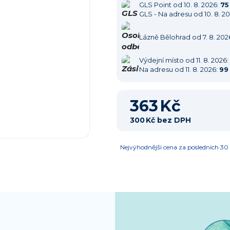
GLS Point
od 10. 8. 2026:
75
GLS - Na adresu
od 10. 8. 2
Lázně Bělohrad
od 7. 8. 202
Výdejní místo
od 11. 8. 2026:
Na adresu
od 11. 8. 2026:
99
363 Kč
300 Kč bez DPH
Nejvýhodnější cena za posledních 30 