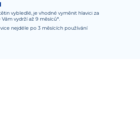
u
tětin vybledlé, je vhodné vyměnit hlavici za
e Vám vydrží až 9 měsíců*.
vice nejdéle po 3 měsících používání