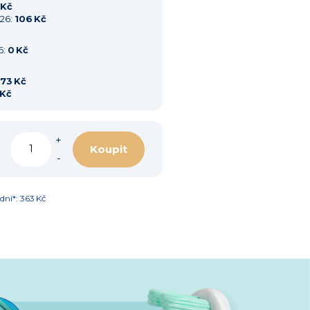
 Kč
026:
106 Kč
6:
0 Kč
73 Kč
 Kč
+
Koupit
-
dní*: 363 Kč