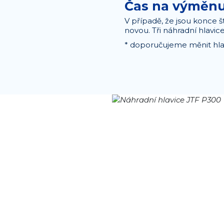
Čas na výměn
V případě, že jsou konce š
novou. Tři náhradní hlavic
* doporučujeme měnit hla
ových pouzdrech