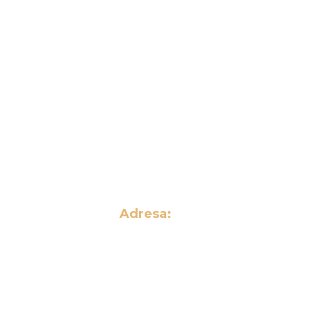
Odeslat
m se
Zpracování osobních údajů
Adresa:
Tonerynáplně a.s.
Horní Nová Ves 276
507 81 Lázně
Bělohrad
Česká republika