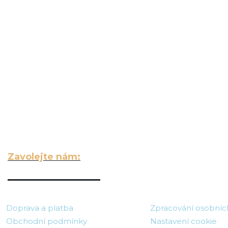
DO VAŠEHO E‑MAILU
Zavolejte nám:
703 140 209
Doprava a platba
Zpracování osobníc
Obchodní podmínky
Nastavení cookie