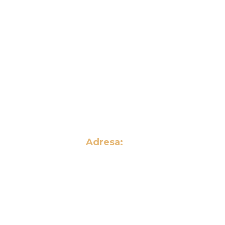
Odeslat
m se
Zpracování osobních údajů
Adresa:
Tonerynáplně a.s.
Horní Nová Ves 276
507 81 Lázně
Bělohrad
Česká republika
IČO: 43226566