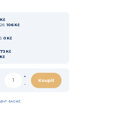
 Kč
026:
106 Kč
6:
0 Kč
73 Kč
 Kč
+
Koupit
-
dní*: 640 Kč