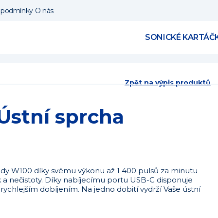
 podmínky
O nás
SONICKÉ KARTÁČ
Zpět na výpis produktů
Ústní sprcha
řady W100 díky svému výkonu až 1 400 pulsů za minutu
 a nečistoty. Díky nabíjecímu portu USB-C disponuje
 rychlejším dobíjením. Na jedno dobití vydrží Vaše ústní