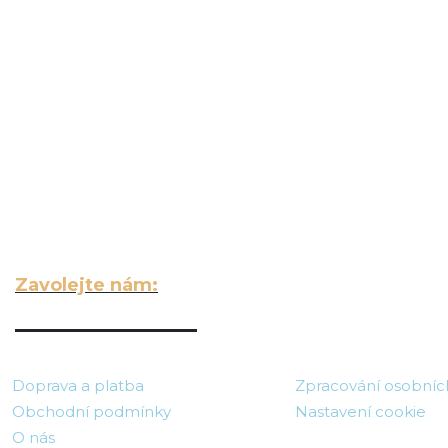
DO VAŠEHO E‑MAILU
Zavolejte nám:
703 140 209
Doprava a platba
Zpracování osobníc
Obchodní podmínky
Nastavení cookie
O nás