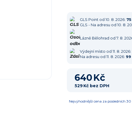
GLS Point
od 10. 8. 2026:
75
GLS - Na adresu
od 10. 8. 2
Lázně Bělohrad
od 7. 8. 202
Výdejní místo
od 11. 8. 2026:
Na adresu
od 11. 8. 2026:
99
640 Kč
529 Kč bez DPH
Nejvýhodnější cena za posledních 30 