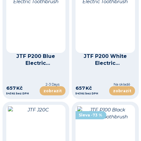
JTF P200 Blue
JTF P200 White
Electric
Electric
Toothbrush
Toothbrush
2-3 Days
Na skladě
657 Kč
657 Kč
zobrazit
zobrazit
543 Kč bez DPH
543 Kč bez DPH
Sleva -73 %