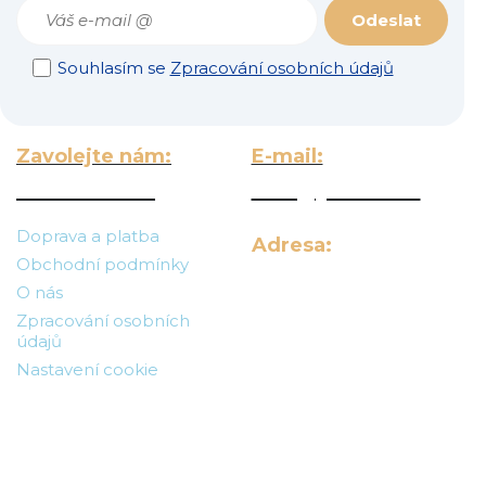
Odeslat
Souhlasím se
Zpracování osobních údajů
Zavolejte nám:
E-mail:
703 140 209
info@jtforal.cz
Doprava a platba
Adresa:
Obchodní podmínky
Tonerynáplně a.s.
O nás
Horní Nová Ves 276
507 81 Lázně Bělohrad
Zpracování osobních
Česká republika
údajů
Nastavení cookie
IČO: 43226566