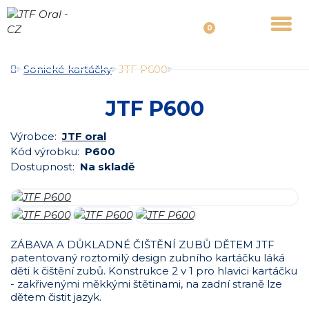
0
Sonické kartáčky
JTF P600
JTF P600
Výrobce:
JTF oral
Kód výrobku:
P600
Dostupnost:
Na skladě
ZÁBAVA A DŮKLADNÉ ČIŠTĚNÍ ZUBŮ DĚTEM JTF
patentovaný roztomilý design zubního kartáčku láká
děti k čištění zubů. Konstrukce 2 v 1 pro hlavici kartáčku
- zakřivenými měkkými štětinami, na zadní straně lze
dětem čistit jazyk.