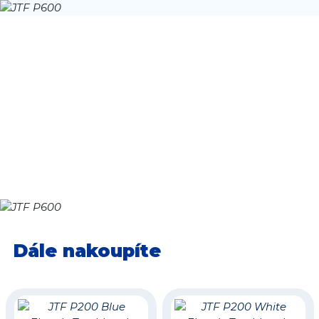
BEZPEČNÉ NABÍJENÍ
Dodává se s bezdrátovou nabíjecí základnou. Stojánek
se nastavuje na stojánek a nabíjí se indukčně. Je to
bezpečné a pohodlné pro děti. Voděodolný s krytím
IPX7, lze jej mýt a oplachovat ve vodě.
Součástí balení jsou
4 náhradní hlavice
Nabíjecí stojan
Dále nakoupíte