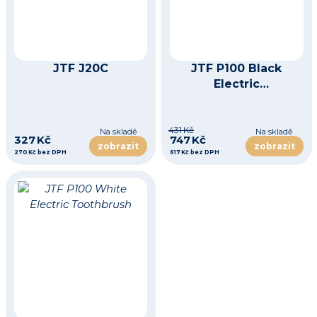
JTF J20C
JTF P100 Black
Electric
Toothbrush
431 Kč
Na skladě
Na skladě
327 Kč
747 Kč
zobrazit
zobrazit
270 Kč bez DPH
617 Kč bez DPH