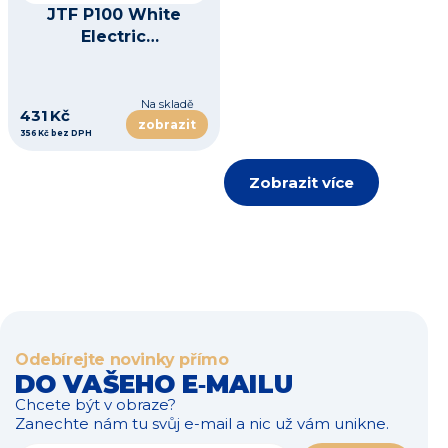
JTF P100 White
Electric
Toothbrush
Na skladě
431 Kč
zobrazit
356 Kč bez DPH
Zobrazit více
Odebírejte novinky přímo
DO VAŠEHO E‑MAILU
Chcete být v obraze?
Zanechte nám tu svůj e-mail a nic už vám unikne.